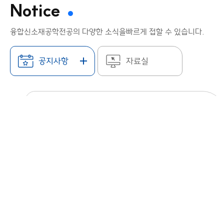
Notice
융합신소재공학전공의 다양한 소식을
빠르게 접할 수 있습니다.
공지사항
자료실
공지사항
한림대 융합신소재공학연구소, 동물실험
대체 ‘체외 모발칩’ 개발
한림대 융합신소재공학연구소, 동물실험 대체 체외
모발칩 개발- 동물이식실험 없이도 실제처럼
모발을 키울 수 있는 '체외 모발칩' 개발- 개인의
모낭세포로 모발 복원 가능 사진: