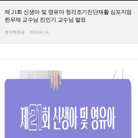
제 21회 신생아 및 영유아 청각조기진단재활 심포지엄
한우재 교수님 진인기 교수님 발표
청각학전공
2026.03.14