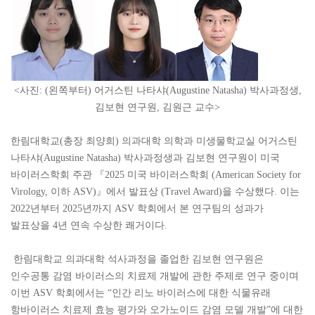
<사진: (왼쪽부터) 어거스틴 나타샤(Augustine Natasha) 박사과정생,
김보현 연구원, 김원근 교수>
한림대학교(총장 최양희) 의과대학 의학과 미생물학교실 어거스틴
나타샤(Augustine Natasha) 박사과정생과 김보현 연구원이 미국
바이러스학회 주관 『2025 미국 바이러스학회 (American Society for
Virology, 이하 ASV)』에서 발표상 (Travel Award)을 수상했다. 이는
2022년부터 2025년까지 ASV 학회에서 본 연구팀의 성과가
발표상을 4년 연속 수상한 쾌거이다.
한림대학교 의과대학 석사과정을 졸업한 김보현 연구원은
인수공통 감염 바이러스의 치료제 개발에 관한 주제로 연구 중이며
이번 ASV 학회에서는 “인간 리노 바이러스에 대한 식물유래
항바이러스 치료제 효능 평가와 오가노이드 감염 모델 개발”에 대한