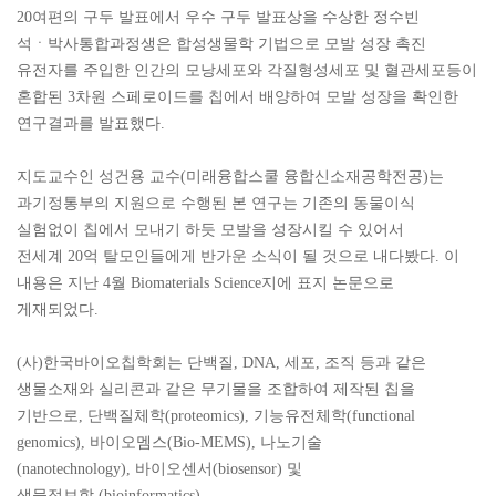
20여편의 구두 발표에서 우수 구두 발표상을 수상한 정수빈
석ㆍ박사통합과정생은 합성생물학 기법으로 모발 성장 촉진
유전자를 주입한 인간의 모낭세포와 각질형성세포 및 혈관세포등이
혼합된 3차원 스페로이드를 칩에서 배양하여 모발 성장을 확인한
연구결과를 발표했다.
지도교수인 성건용 교수(미래융합스쿨 융합신소재공학전공)는
과기정통부의 지원으로 수행된 본 연구는 기존의 동물이식
실험없이 칩에서 모내기 하듯 모발을 성장시킬 수 있어서
전세계 20억 탈모인들에게 반가운 소식이 될 것으로 내다봤다. 이
내용은 지난 4월 Biomaterials Science지에 표지 논문으로
게재되었다.
(사)한국바이오칩학회는 단백질, DNA, 세포, 조직 등과 같은
생물소재와 실리콘과 같은 무기물을 조합하여 제작된 칩을
기반으로, 단백질체학(proteomics), 기능유전체학(functional
genomics), 바이오멤스(Bio-MEMS), 나노기술
(nanotechnology), 바이오센서(biosensor) 및
생물정보학 (bioinformatics)