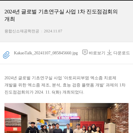
2024년 글로벌 기초연구실 사업 1차 진도점검회의
개최
융합신소재공학전공
2024.11.07
KakaoTalk_20241107_085845660.jpg
바로보기
다운로드
2024년 글로벌 기초연구실 사업 '아토피피부염 엑소좀 치료제
개발을 위한 엑소좀 제조, 분석, 효능 검증 플랫폼 개발' 과제의 1차
진도점검회의가 2024. 11. 6(화) 개최되었다.