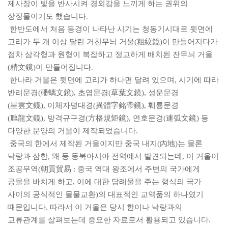
제사장이 빛을 반사시켜 경외감을 느끼게 하는 권위의
상징물이기도 했습니다
.
한반도에서 처음 동경이 나타난 시기는 청동기시대로 뒷면에
고리가 두 개 이상 달린 거친무늬 거울
(
粗紋鏡
)
이 만들어지다가
점차 삼각형과 원형이 복잡하고 정교하게 배치된 잔무늬 거울
(
精文鏡
)
이 만들어집니다
.
한나라 거울은 뒷면에 고리가 하나면 달려 있으며
,
시기에 따라
반리문경
(
磻螭文鏡
),
초엽문경
(
草葉文鏡
),
성운문경
(
星雲文鏡
),
이체자명대경
(
異體字銘帶鏡
),
훼룡문경
(
虺龍文鏡
),
방격규구경
(
方格規矩鏡
),
연호문경
(
連弧文鏡
)
등
다양한 문양의 거울이 제작되었습니다
.
중국의 한에서 제작된 거울이지만 중국 내지
(
內地
)
는 물론
낙랑과 삼한
,
왜 등 동북아시아 전역에서 발견되는데
,
이 거울이
조공무역
(
朝貢貿易
:
중국 역대 왕조에서 주변의 국가에게
공물을 바치게 하고
,
이에 대한 답례물을 주는 형식의 국가
사이의 공식적인 물물교환
)
의 대표적인 교역품의 하나였기
때문입니다
.
따라서 이 거울은 당시 한이나 낙랑과의
교류관계를 살펴보는데 중요한 자료로서 활용되고 있습니다
.