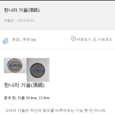
한나라 거울(漢鏡)
박물관
2023.02.02
한경__뒷면.jpg
바로보기
다운로드
한나라 거울(漢鏡)
중국 한
,
지름
10.4cm, 15.9cm
고대의 거울은 자신의 용모를 비추어보는 기능 뿐 만 아니라