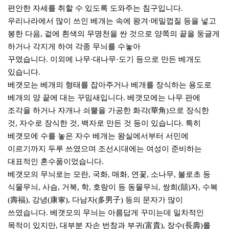
편안한 자세를 취할 수 있도록 도와주는 침구입니다.
우리나라에서 많이 쓰인 베개는 속에 왕겨·메밀껍질 등을 넣고
봉한 다음, 겉에 흰색의 무명천을 싼 것으로 양쪽의 끝을 둥글게
하거나 각지게 하여 각종 무늬를 수놓아
꾸몄습니다.
이외에 나무·대나무·도기 등으로 만든 베개도
있습니다.
베갯모는 베개의 형태를 잡아주거나 베개를 장식하는 용도로
베개의 양 끝에 대는 꾸밈새입니다. 베갯모에는 나무 판에
조각을 하거나 자개나 쇠뿔을 가공한 화각(華角)으로 장식한
것, 자수로 장식한 것, 백자로 만든 것 등이 있습니다. 특히
베갯모에 수를 놓은 자수 베개는 왕실에서부터 서민에
이르기까지 두루 쓰였으며 조선시대에는 여성이 준비하는
대표적인 혼수품이었습니다.
베갯모의 무늬로는 모란, 국화, 매화, 연꽃, 소나무, 불로초 등
식물무늬, 사슴, 거북, 학, 호랑이 등 동물무늬, 쌍희(囍)자, 수복
(壽福), 강녕(康寧), 다남자(多男子) 등의 문자가 많이
쓰였습니다. 베갯모의 무늬는 아름답게 꾸미는데 일차적인
목적이 있지만, 대부분 자손 번창과 부귀(富貴), 장수(長壽)를