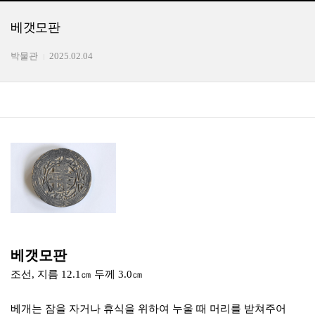
베갯모판
박물관
2025.02.04
베갯모판
조선, 지름 12.1㎝ 두께 3.0㎝
베개는 잠을 자거나 휴식을 위하여 누울 때 머리를 받쳐주어