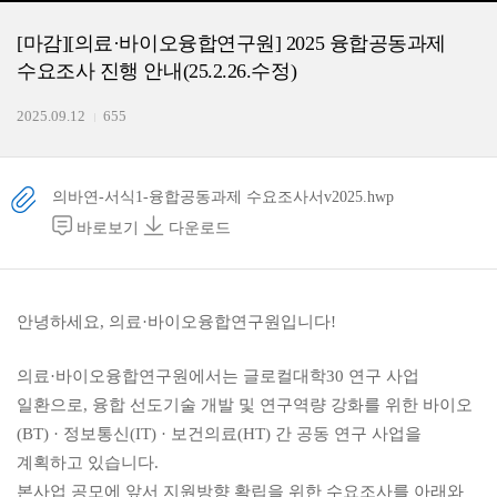
[마감][의료·바이오융합연구원] 2025 융합공동과제
수요조사 진행 안내(25.2.26.수정)
2025.09.12
655
의바연-서식1-융합공동과제 수요조사서v2025.hwp
바로보기
다운로드
안녕하세요,
의료
·
바이오융합연구원입니다!
의료
·
바이오융합연구원에서는 글로컬대학30 연구 사업
일환으로, 융합 선도기술 개발 및 연구역량 강화를 위한 바이오
(BT) · 정보통신(IT)
·
보건의료(HT) 간
공동 연구 사업을
계획하고 있습니다.
본사업 공모에 앞서
지원방향 확립을 위한 수요조사
를 아래와