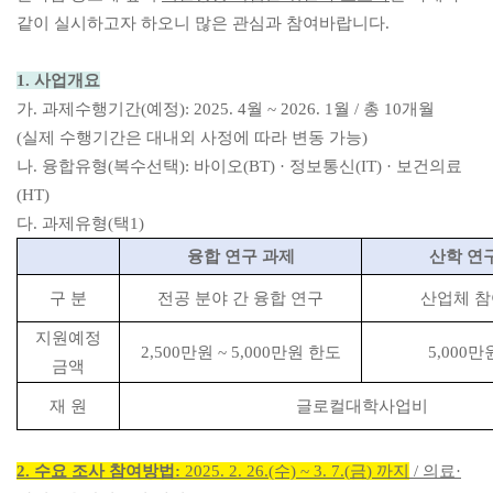
같이 실시하고자 하오니 많은 관심과 참여바랍니다.
1. 사업개요
가. 과제수행기간(예정): 2025. 4월 ~ 2026. 1월 / 총 10개월
(
실제 수행기간은 대내외 사정에 따라 변동 가능)
나. 융합유형(복수선택): 바이오(BT) · 정보통신(IT)
· 보건의료
(HT)
다. 과제유형(택1)
융합 연구 과제
산학 연
구 분
전공 분야 간 융합 연구
산업체 참
지원예정
2,500
만원
~ 5,000
만원 한도
5,000
만
금액
재 원
글로컬대학사업비
2. 수요 조사
참여방법:
2025. 2. 26.(수) ~ 3. 7.(
금
)
까지
/ 의료·