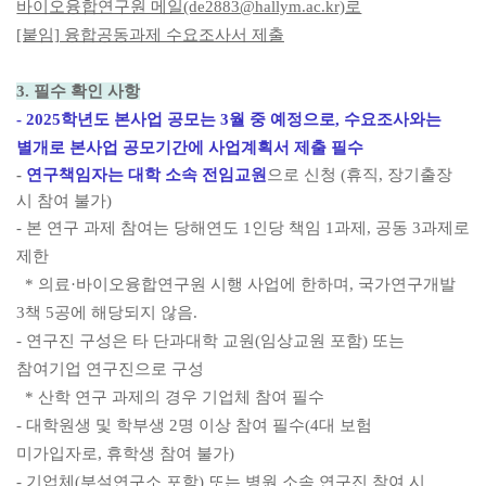
바이오융합연구원 메일(de2883@hallym.ac.kr)로
[붙임] 융합공동과제 수요조사서 제출
3. 필수 확인 사항
-
2025학년도 본사업 공모는 3월 중 예정으로, 수요조사와는
별개로 본사업 공모기간에 사업계획서 제출 필수
-
연구책임자는 대학 소속 전임교원
으로 신청 (휴직, 장기출장
시 참여 불가)
- 본 연구 과제 참여는 당해연도 1인당 책임 1과제, 공동 3과제로
제한
* 의료·바이오융합연구원 시행 사업에 한하며, 국가연구개발
3책 5공에 해당되지 않음.
- 연구진 구성은 타 단과대학 교원(임상교원 포함) 또는
참여기업 연구진으로 구성
* 산학 연구 과제의 경우 기업체 참여 필수
-
대학원생 및 학부생
2
명 이상 참여 필수
(4
대 보험
미가입자로,
휴학생 참여 불가
)
-
기업체
(
부설연구소 포함
)
또는 병원 소속 연구진 참여 시