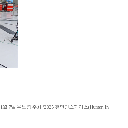
11
월
7
일
㈜
보령 주최
‘2025
휴먼인스페이스
(Human In