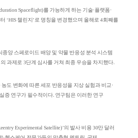
duration Spaceflight)
를 가능하게 하는 기술
·
플랫폼
·
부터
‘HIS
챌린지
’
로 명칭을 변경했으며 올해로
4
회째를
뇌종양 스페로이드 배양 및 약물 반응성 분석 시스템
제의 과제로
3
단계 심사를 거쳐 최종 우승을 차지했다
.
 농도 변화에 따른 세포 반응성을 지상 실험과 비교
·
 실증 연구가 필수적이다
.
연구팀은 이러한 연구
eentry Experimental Satellite)’
의 발사 비용
30
만 달러
학
·
헬스케어 전문가들의 맞춤형 멘토링
,
국제