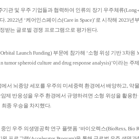
주기관 및 우주 기업들과 협력하여 인류의 장기 우주체류
(Long-
있다
. 2022
년
‘
케어인스페이스
(Care in Space)’
로 시작해
2023
년
인정받는 글로벌 경쟁 프로그램으로 평가된다
.
(Orbital Launch Funding)
부문에 참가해
‘
소형 위성 기반
3
차원 
in tumor spheroid culture and drug response analysis)’
이라는 주
성에서 뇌종양 세포를 우주의 미세중력 환경에서 배양하고
,
약물
항암제 반응성을 우주 환경에서 규명하려면 소형 위성을 활용한
 최종 우승을 차지했다
.
 중인 우주 의생명공학 연구 플랫폼
‘
바이오렉스
(BioRexs, Bio R
지원 프로그램
(Accelerator Program)
을 통해 글로벌 우주 생명과