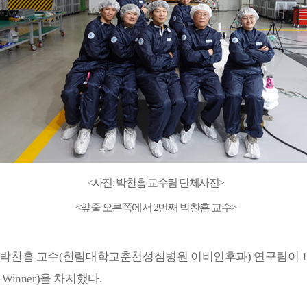
<
사진
:
박찬흠 교수팀 단체사진
>
<
앞줄 오른쪽에서
2
번째 박찬흠 교수
>
박찬흠 교수
(
한림대학교춘천성심병원 이비인후과
)
연구팀이
l Winner)
을 차지했다
.