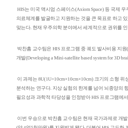
HIS
는 미국 액시엄 스페이스
(Axiom Space)
등 국제 우
의료체계를 발굴하고 지원하는 것을 큰 목표로 하고 
맞는다
.
현재 우주의학 분야에서 세계적으로 권위를 
박찬흠 교수팀은
HIS
프로그램 중 궤도 발사비용 지원
개발
(Developing a Mini-satellite based system for 3D bra
이 과제는
8U(1U=10cm×10cm×10cm)
크기의 소형 위
분석하는 연구다
.
지상 실험의 한계를 넘어 뇌종양의 
필요성과 과학적 타당성을 인정받아
HIS
프로그램에서
이번 우승으로 박찬흠 교수팀은 현재 국가과제로 개발
(
약
4
억
5
천만원
)
를 지원받게 됐다
.
더불어
HIS
고도화 