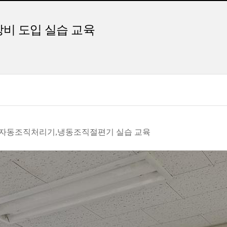
 장비 도입 실습 교육
기, 자동조직처리기,냉동조직절편기 실습 교육