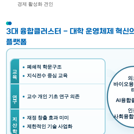
경제 활성화 견인
3대 융합클러스터 - 대학 운영체제 혁신
플랫폼
폐쇄적 학문구조
교육
지식전수 중심 교육
의
바이오융
연구
교수 개인 기초 연구 의존
AI융합
인
지·산·학
사회융합
재정 창출 효과 미미
제한적인 기술 사업화