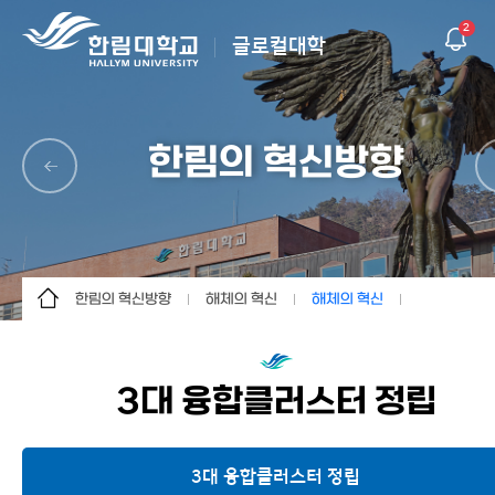
2
글로컬대학
한림의 혁신방향
한림의 혁신방향
해체의 혁신
해체의 혁신
글로컬대학30
해체의 혁신
해체의 혁신
한림의 혁신방향
한림 AI 교육 솔루션
3대 융합클러스터 정립
K-University
창조와 혁신의 고리
상생의 한림
열린대학
3대 융합클러스터 정립
주요 성과