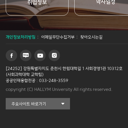
학사일정
취업정보
개인정보처리방침
이메일무단수집거부
찾아오시는길
[24252] 강원특별자치도 춘천시 한림대학길 1 사회경영1관 10312호
(사회과학대학 교학팀)
공공인재융합전공 : 033-248-3559
copyright (C) HALLYM University All rights reserved.
커뮤니티교육원
주요사이트 바로가기
일송아트홀
한림대학교의료원