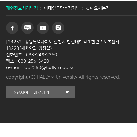
개인정보처리방침
이메일무단수집거부
찾아오시는길
[24252] 강원특별자치도 춘천시 한림대학길 1 한림스포츠센터
18223(체육학과 행정실)
전화번호 : 033-248-2250
팩스 : 033-256-3420
e-mail : de2250@hallym.ac.kr
copyright (C) HALLYM University All rights reserved.
커뮤니티교육원
주요사이트 바로가기
일송아트홀
한림대학교의료원
국제학생증신청
캠퍼스라이프카운슬링센터