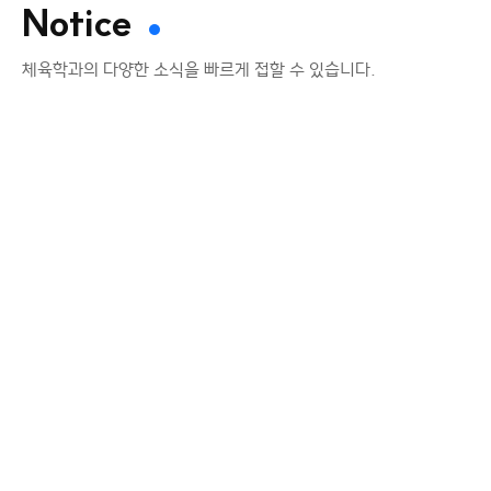
Notice
체육학과의 다양한 소식을 빠르게 접할 수 있습니다.
공지사항
코드쉐어링
코드쉐어링 유형①교과목 대체 인정 : 타 학과
(전공) 개설 교과목을 본 학과(전공) 개설 교과목과
1:1로 매칭하여지정하고, 동일한 교과목을 이수한