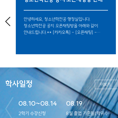
안녕하세요, 청소년학전공 행정실입니다.
청소년학전공 공지 오픈채팅방을 아래와 같이
안내드립니다.** [카카오톡] - [오픈채팅] -
[검색] - [한림대학교 청소년학협동전공 공지방]
많은 참여 바랍니다.감사합니다.
학사일정
더보기
.28
08.10~08.14
08.19
2학기 수강신청
8월 졸업 기준일(학위수여식: 