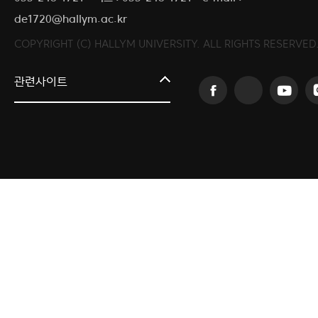
de1720@hallym.ac.kr
COPYRIGHT (C) HALLYM UNIVERSITY. ALL RIGHTS RESERVED
커뮤니티교육원
관련사이트
일송아트홀
한림대학교의료원
국제학생증신청
캠퍼스라이프카운슬링센터