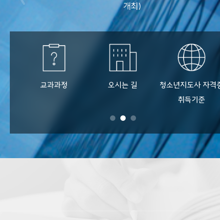
개최)
로
교과과정
오시는 길
청소년지도사 자격
취득기준