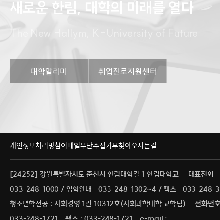
새로운 한림, 대학의 미래를 열다
The New Hallym, K-University of Future
대학알리미
취업진로지원센터
개인정보처리방침
이메일무단수집거부
찾아오시는길
[24252] 강원특별자치도 춘천시 한림대학길 1 한림대학교
대표전화 :
033-248-1000 / 입학안내 : 033-248-1302~4 / 팩스 : 033-248-
청소년학전공 : 사회경영 1관 10312호(사회과학대학 교학팀)
전화번호 
033-248-1721
팩스 : 033-248-1721
e-mail :