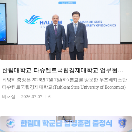
한림대학교-타슈켄트국립경제대학교 업무협약
체결
최양희 총장은 2026년 7월 7일(화) 본교를 방문한 우즈베키스탄
타슈켄트국립경제대학교(Tashkent State University of Economics)
툴킨 테샤바예프(T
비서실
2026.07.07
6