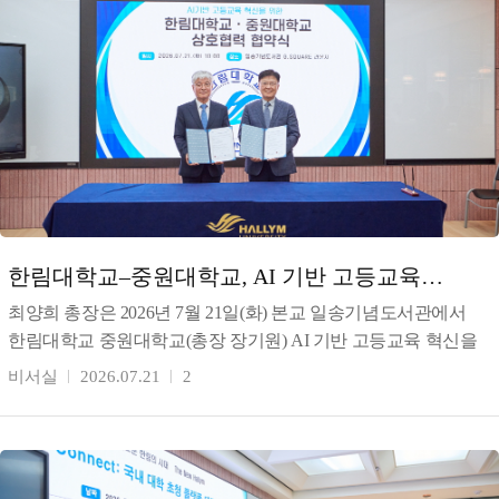
한림대학교–중원대학교, AI 기반 고등교육
혁신을 위한 상호협력 협약 체결
최양희 총장은 2026년 7월 21일(화) 본교 일송기념도서관에서
한림대학교 중원대학교(총장 장기원) AI 기반 고등교육 혁신을
위한 상호협력 협약을 체결했다. 최 총장은 이번
비서실
2026.07.21
2