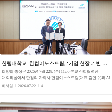
한림대학교–한컴이노스트림, ‘기업 현장 기반 AI
인재양성 체계 구축’을 위한 상호협력 협
최양희 총장은 2026년 7월 22일(수) 11:00 본교 산학협력단
대회의실에서 한컴의 자회사 한컴이노스트림(대표 김연수)과 AI
디지털 혁신 인재 양성을 위한 업무협약(MOU)
비서실
2026.07.22
4