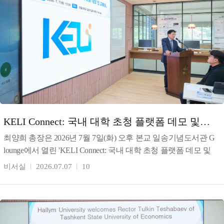
KELI Connect: 국내 대학 초청 플랫폼 데모 및
교류회 개최
최양희 총장은 2026년 7월 7일(화) 오후 본교 일송기념도서관 G
lounge에서 열린 'KELI Connect: 국내 대학 초청 플랫폼 데모 및
교류회'를 개최했다. 최 총장
비서실
2026.07.07
10