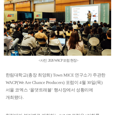
<
사진
: 2026 WACP
포럼 현장
>
한림대학교
(
총장 최양희
) Town MICE
연구소가 주관한
WACP(We Are Chance Producers)
포럼이
4
월
30
일
(
목
)
서울 코엑스
‘
올댓트래블
’
행사장에서 성황리에
개최됐다
.