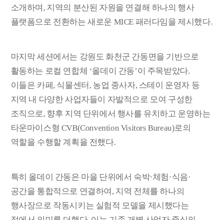
소개하며
,
지역의 분산된 자원을 연결해 하나의 행사
플랫폼으로 전환하는 새로운
MICE
패러다임을 제시했다
.
마지막 세션에서는 강원도 화천군 간동면을 기반으로
활동하는 로컬 연합체
‘
올데이 간동
’
이 주목받았다
.
이들은 카페
,
식물센터
,
농업 종사자
,
스테이 운영자 등
지역 내 다양한 사업자들이 자발적으로 모여 구성한
조직으로
,
향후 지역 단위에서 행사를 유치하고 운영하는
타운마이스형
CVB(Convention Visitors Bureau)
로의
역할을 수행할 계획을 전했다
.
특히 올데이 간동은 마을 단위에서 숙박
·
체험
·
식음
·
공간을 통합적으로 연결하여
,
지역 전체를 하나의
행사장으로 작동시키는 실험적 모델을 제시했다는
점에서 의미를 더했다
.
이는 기존 개별 사업자 중심의