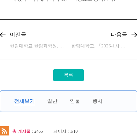
이전글
다음글
한림대학교 한림과학원, 난징대학교 학형연구원 교류협력 10주년 기념 국제학술대회 개최
한림대학교, 「2026-1차 Station C 성장단계별 시장검증형 전주기 지원사업 선정기
전체보기
일반
인물
행사
총 게시물
: 2465
페이지 : 1/10