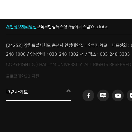
개인정보처리방침
교육부
한림뉴스
성과공유시스템
YouTube
[24252] 강원특별자치도 춘천시 한림대학길 1 한림대학교
대표전화 : 
248-1000 / 입학안내 : 033-248-1302~4 / 팩스 : 033-248-3333
COPYRIGHT (C) HALLYM UNIVERSITY. ALL RIGHTS RESERVED
글로컬대학30 지원
한림대학교
관련사이트
AI융합연구원
의료·바이오융합연구원
인문사회융합연구원
산학협력단