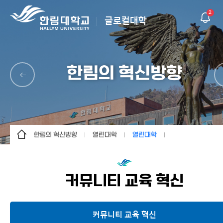
2
글로컬대학
한림의 혁신방향
한림의 혁신방향
열린대학
열린대학
글로컬대학30
해체의 혁신
열린대학
한림의 혁신방향
한림 AI 교육 솔루션
커뮤니티 교육 혁신
K-University
창조와 혁신의 고리
상생의 한림
열린대학
커뮤니티 교육 혁신
주요 성과