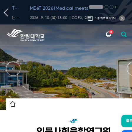
T
MEeT 2026(Medical meets
Technology 2026)
학내 대화의 신뢰를 재미있고 편하게 챙기는 FactChat
2026. 9. 10.(목) 13:00 ｜COEX, 더플라츠
오늘 하루 보지 않기
0
글