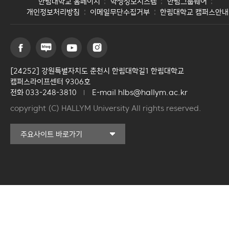
한림대학교 홈페이지
학생정보시스템
한림그룹웨어
개인정보처리방침
이메일무단수집거부
한림대학교 캠퍼스안내
[24252] 강원특별자치도 춘천시 한림대학길1 한림대학교
캠퍼스라이프센터 9306호
전화 033-248-3810
E-mail hlbs@hallym.ac.kr
copyright (C) HALLYM University All rights reserved.
커뮤니티교육원
주요사이트 바로가기
일송아트홀
한림대학교의료원
국제학생증신청
한림대학교 LINC 3.0
사업단