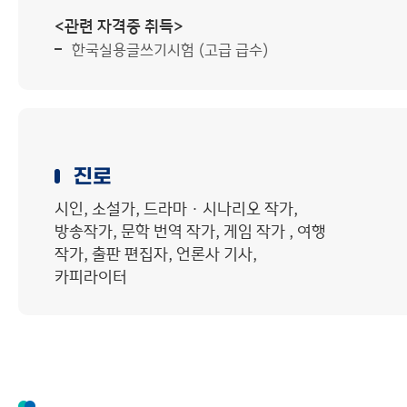
<관련 자격증 취득>
한국실용글쓰기시험 (고급 급수)
진로
시인, 소설가, 드라마 · 시나리오 작가,
방송작가, 문학 번역 작가, 게임 작가 , 여행
작가, 출판 편집자, 언론사 기사,
카피라이터