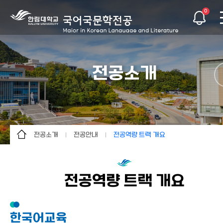
0
전공소개
전공소개
전공안내
전공역량 트랙 개요
전공소개
전공안내
교육목적
교과과정
연혁
전망과 진로
전공역량 트랙 개요
대학원
교수진
교육목표 및 전공역량
특별활동
전공역량 트랙 개요
한국어교육
학생활동