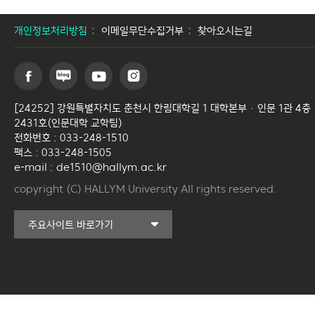
개인정보처리방침
이메일무단수집거부
찾아오시는길
[24252] 강원특별자치도 춘천시 한림대학길 1 대학본부 · 인문 1관 4층
2431호(인문대학 교학팀)
전화번호 : 033-248-1510
팩스 : 033-248-1505
e-mail : de1510@hallym.ac.kr
copyright (C) HALLYM University All rights reserved.
커뮤니티교육원
주요사이트 바로가기
일송아트홀
한림대학교의료원
국제학생증신청