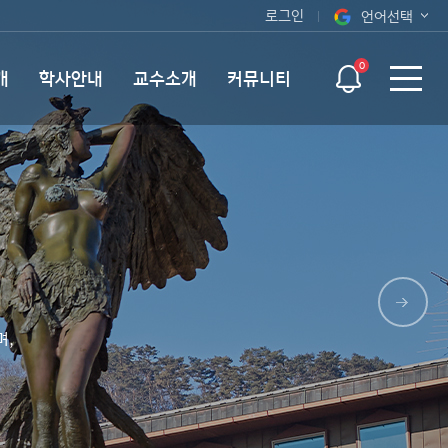
로그인
언어선택
오늘 하루 보지 않기
KOR
0
개
학사안내
교수소개
커뮤니티
ENG
며,