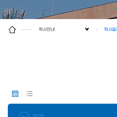
학사안내
학사일
전공소개
학사일
학사안내
교과과
교수소개
커뮤니티
사이트맵
2025