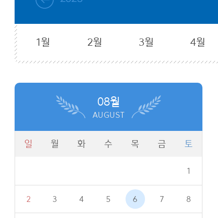
1월
2월
3월
4월
08월
AUGUST
일
월
화
수
목
금
토
1
2
3
4
5
6
7
8