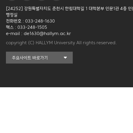
[24252] 강원특별자치도 춘천시 한림대학길 1 대학본부 인문1관 4층 
행정실
전화번호 : 033-248-1630
팩스 : 033-248-1505
e-mail : de1630@hallym.ac.kr
copyright (C) HALLYM University All rights reserved.
커뮤니티교육원
주요사이트 바로가기
일송아트홀
한림대학교의료원
국제학생증신청
한림대학교 LINC 3.0
사업단
캠퍼스라이프카운슬링센터