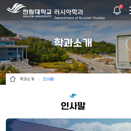
0
학과소개
학과소개
인사말
학과소개
학과소개
학사안내
인사말
인사말
교수소개
교육목표
학생활동
연혁
커뮤니티
오시는 길