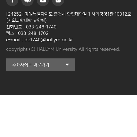
[24252] 강원특별자치도 춘천시 한림대학길 1 사회경영1관 10312호
(사회과학대학 교학팀)
전화번호 : 033-248-1740
팩스 : 033-248-1702
e-mail : de1740@hallym.ac.kr
copyright (C) HALLYM University All rights reserved.
커뮤니티교육원
주요사이트 바로가기
일송아트홀
한림대학교의료원
국제학생증신청
한림대학교 LINC 3.0
사업단
캠퍼스라이프카운슬링센터