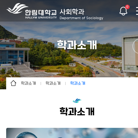
0
학과소개
학과소개
학과소개
학과소개
학과소개
사회학이란
학과소개
학부
학과소개
학과 소개 리플렛
학과소개
커뮤니티
교수소개
학과 소개 동영상
게시판
오시는 길
자료실