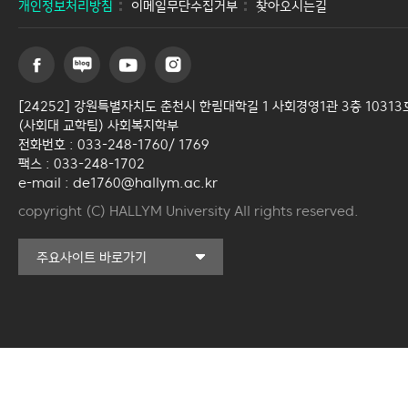
개인정보처리방침
이메일무단수집거부
찾아오시는길
[24252] 강원특별자치도 춘천시 한림대학길 1 사회경영1관 3층 10313
(사회대 교학팀) 사회복지학부
전화번호 : 033-248-1760/ 1769
팩스 : 033-248-1702
e-mail : de1760@hallym.ac.kr
copyright (C) HALLYM University All rights reserved.
커뮤니티교육원
주요사이트 바로가기
일송아트홀
한림대학교의료원
국제학생증신청
한림대학교 LINC 3.0
사업단