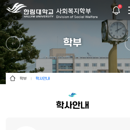
0
학부
학부
학사안내
학과소개
학사안내
교수진
실습
학사안내
학부
교과과정
학과행정
청소년학협동전공
이용안내
졸업기준