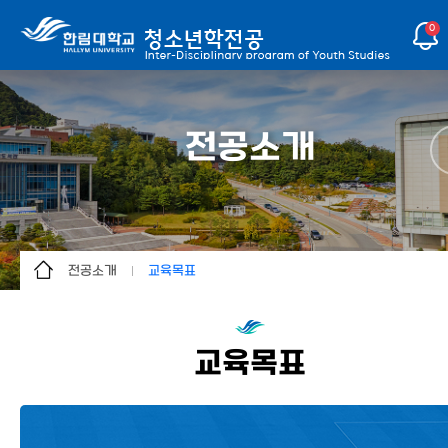
0
전공소개
전공소개
교육목표
전공소개
전공소개
학사안내
교육목표
교육목표
교수소개
연혁
커뮤니티
졸업 후 진로
이용안내
오시는 길