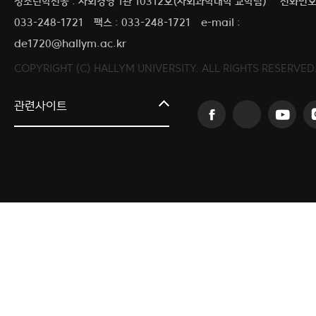
청소년학전공 : 사회경영 1관 10312호(사회과학대학 교학팀)
전화번호 
033-248-1721
팩스 : 033-248-1721
e-mail :
de1720@hallym.ac.kr
COPYRIGHT (C) HALLYM UNIVERSITY. ALL RIGHTS RESERVED
커뮤니티교육원
관련사이트
일송아트홀
한림대학교의료원
국제학생증신청
캠퍼스라이프카운슬링센터