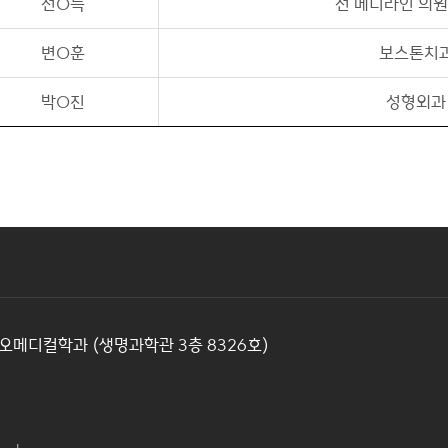
선O득
선 메디라인 의원
변O훈
보스톤치
박O진
성형외과
오메디컬학과 (생명과학관 3층 8326호)