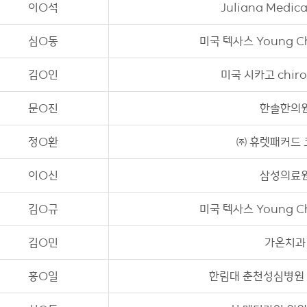
이O석
Juliana Medica
제약회사 동문회
심O동
미국 텍사스 Young Ch
김O인
미국 시카고 chiro
문O진
한솔한의
정O환
㈜ 휴렛패커드
이O신
삼성의료
김O규
미국 텍사스 Young Ch
김O민
가온치과
홍O일
한림대 춘천성심병원