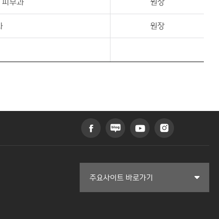
 피부과
원장
과
원장
커뮤니티교육원
주요사이트 바로가기
일송아트홀
한림대학교의료원