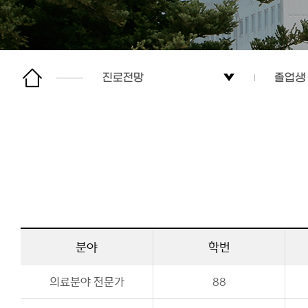
진로전망
졸업생
학과정보
전망 및
교수소개
졸업생
진로전망
대학원
분야
학번
학생활동
의료분야 전문가
88
커뮤니티