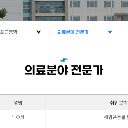
 최근동향
의료분야 전문가
 진로
대학교수
 최근동향
책임연구원
의료분야 전문가
생명과학 관련회사
의료분야 전문가
성명
취업분야
일반회사
박O서
해맑은동물
대학원 학위과정