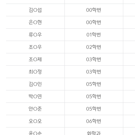
김O섭
00학번
은O현
00학번
류O우
01학번
조O우
02학번
조O제
03학번
최O정
03학번
김O인
05학번
박O연
05학번
안O준
05학번
오O오
06학번
윤O순
화학과