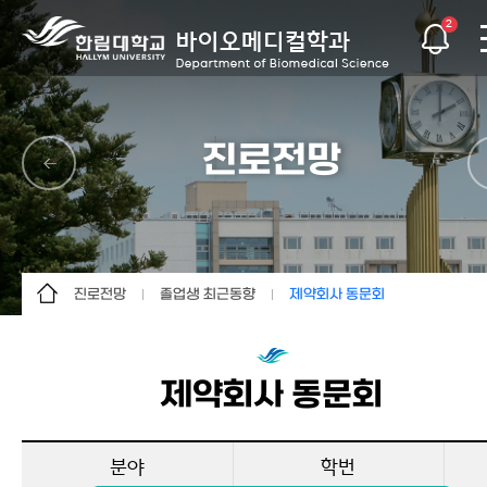
2
진로전망
진로전망
졸업생 최근동향
제약회사 동문회
학과정보
전망 및 진로
대학교수
교수소개
졸업생 최근동향
책임연구원
제약회사 동문회
진로전망
생명과학 관련회사
대학원
의료분야 전문가
분야
학번
학생활동
일반회사