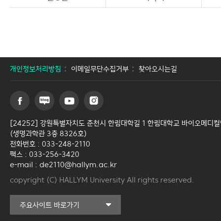
개인정보처리방침
이메일무단수집거부
찾아오시는길
[24252] 강원특별자치도 춘천시 한림대학길 1 한림대학교 바이오메디
(생명과학관 3층 8326호)
전화번호 : 033-248-2110
팩스 : 033-256-3420
e-mail : de2110@hallym.ac.kr
copyright (C) HALLYM University All rights reserved.
커뮤니티교육원
주요사이트 바로가기
일송아트홀