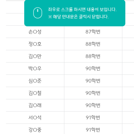
윤O건
87학번
커뮤니티
대학원 학위과정
이용안내
제약회사 동문회
정O택
87학번
손O성
87학번
정O호
88학번
김O만
88학번
박O우
90학번
심O준
90학번
김O철
90학번
김O래
90학번
서O석
91학번
강O중
91학번