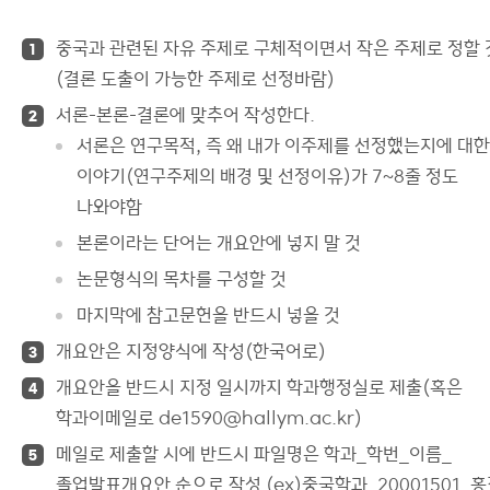
공지사항
중국과 관련된 자유 주제로 구체적이면서 작은 주제로 정할 
1
커뮤니티
(결론 도출이 가능한 주제로 선정바람)
X
서론-본론-결론에 맞추어 작성한다.
2
서론은 연구목적, 즉 왜 내가 이주제를 선정했는지에 대한
이야기(연구주제의 배경 및 선정이유)가 7~8줄 정도
나와야함
본론이라는 단어는 개요안에 넣지 말 것
논문형식의 목차를 구성할 것
마지막에 참고문헌을 반드시 넣을 것
개요안은 지정양식에 작성(한국어로)
3
개요안을 반드시 지정 일시까지 학과행정실로 제출(혹은
4
학과이메일로 de1590@hallym.ac.kr)
메일로 제출할 시에 반드시 파일명은 학과_학번_이름_
5
졸업발표개요안 순으로 작성 (ex)중국학과_20001501_