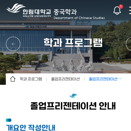
1
학과 프로그램
학과 프로그램
졸업프리젠테이션
졸업프리젠테이션 안내
학과소개
현지교육
졸업프리젠테이션 안내
교육과정소개
졸업프리젠테이션
졸업프리젠테이션 안내
교수소개
보고서&자료실
학과 프로그램
개요안 작성안내
학생활동