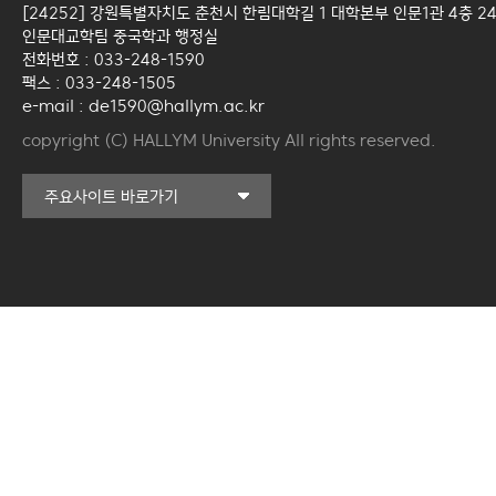
[24252] 강원특별자치도 춘천시 한림대학길 1 대학본부 인문1관 4층 2
인문대교학팀 중국학과 행정실
전화번호 : 033-248-1590
팩스 : 033-248-1505
e-mail : de1590@hallym.ac.kr
copyright (C) HALLYM University All rights reserved.
커뮤니티교육원
주요사이트 바로가기
일송아트홀
한림대학교의료원
국제학생증신청
캠퍼스라이프카운슬링센터