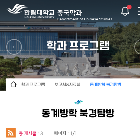
1
학과 프로그램
학과 프로그램
보고서&자료실
동계방학 북경탐방
학과소개
현지교육
동계방학 북경탐방
교육과정소개
졸업프리젠테이션
한중시장탐방&어학연수
동계방학 북경탐방
교수소개
보고서&자료실
한중러일국제캠프
학과 프로그램
해외현지교육
총 게시물
: 3
페이지 : 1/1
학생활동