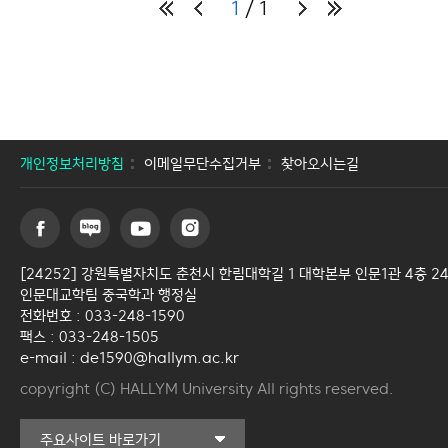
1
1
개인정보처리방침
이메일무단수집거부
찾아오시는길
[24252] 강원특별자치도 춘천시 한림대학길 1 대학본부 인문1관 4층 2
인문대교학팀 중국학과 행정실
전화번호 : 033-248-1590
팩스 : 033-248-1505
e-mail : de1590@hallym.ac.kr
copyright (C) HALLYM University All rights reserved.
커뮤니티교육원
주요사이트 바로가기