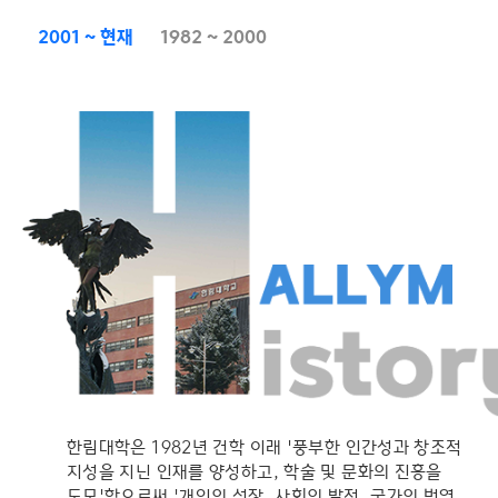
이용안내
한림영어동화나라
2001 ~ 현재
1982 ~ 2000
학사일정
찾아오시는 길
한림대학은 1982년 건학 이래 '풍부한 인간성과 창조적
지성을 지닌 인재를 양성하고, 학술 및 문화의 진흥을
도모'함으로써 '개인의 성장, 사회의 발전, 국가의 번영,