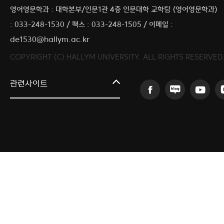
영어영문학과 : 대학본부/인문1관 4층 인문대학 교학팀 (영어영문학과)
: 033-248-1530 / 팩스 : 033-248-1505 / 이메일 :
de1530@hallym.ac.kr
COPYRIGHT (C) HALLYM UNIVERSITY. ALL RIGHTS RESERVED
커뮤니티교육원
관련사이트
일송아트홀
한림대학교의료원
국제학생증신청
한림대학교 LINC 3.0 사업단
캠퍼스라이프카운슬링센터