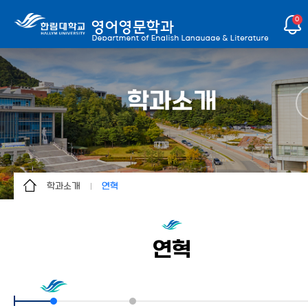
0
학과소개
학과소개
연혁
학과소개
학과소개
교수소개
연혁
연혁
동아리
교과과정
갤러리
융합전공
커뮤니티
교직과정(23년도 폐지)