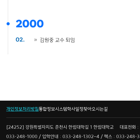
2000
김원중 교수 퇴임
02.
개인정보처리방침
통합정보시스템
학사일정
찾아오시는길
[24252] 강원특별자치도 춘천시 한림대학길 1 한림대학교
대표전화 :
033-248-1000 / 입학안내 : 033-248-1302~4 / 팩스 : 033-248-