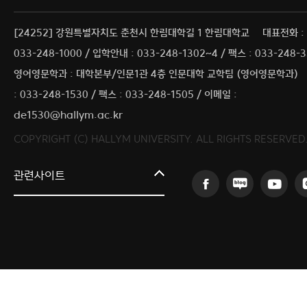
[24252] 강원특별자치도 춘천시 한림대학길 1 한림대학교
대표전화 :
033-248-1000 / 입학안내 : 033-248-1302~4 / 팩스 : 033-248-
영어영문학과 : 대학본부/인문1관 4층 인문대학 교학팀 (영어영문학과)
: 033-248-1530 / 팩스 : 033-248-1505 / 이메일 :
de1530@hallym.ac.kr
COPYRIGHT (C) HALLYM UNIVERSITY. ALL RIGHTS RESERVED
커뮤니티교육원
관련사이트
일송아트홀
한림대학교의료원
국제학생증신청
한림대학교 LINC 3.0 사업단
캠퍼스라이프카운슬링센터