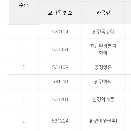
수준
교과목 번호
과목명
Ⅰ
531104
환경독성학
최근환경분석
Ⅰ
531351
화학
Ⅰ
531109
공정양론
Ⅰ
531110
환경화학
Ⅰ
531201
환경학개론
Ⅰ
531224
환경미생물학I