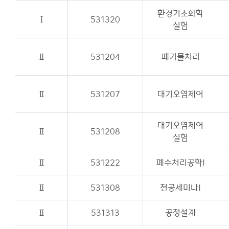
환경기초화학
Ⅰ
531320
실험
Ⅱ
531204
폐기물처리
Ⅱ
531207
대기오염제어
대기오염제어
Ⅱ
531208
실험
Ⅱ
531222
폐수처리공학I
Ⅱ
531308
전공세미나I
Ⅱ
531313
공정설계