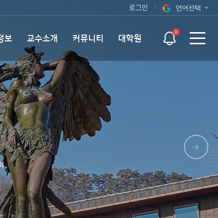
로그인
언어선택
오늘 하루 보지 않기
KOR
0
정보
교수소개
커뮤니티
대학원
ENG
며,