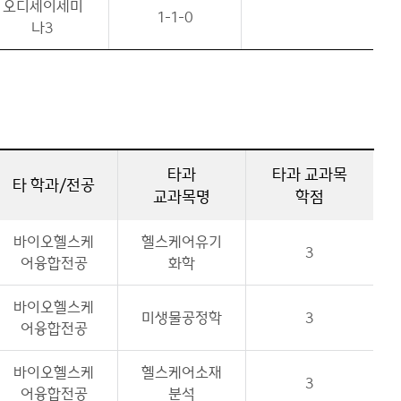
오디세이세미
1-1-0
나3
타과
타과 교과목
타 학과/전공
교과목명
학점
바이오헬스케
헬스케어유기
3
어융합전공
화학
바이오헬스케
미생물공정학
3
어융합전공
바이오헬스케
헬스케어소재
3
어융합전공
분석