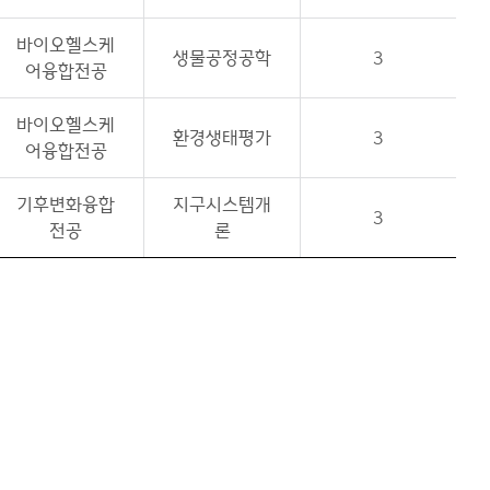
바이오헬스케
생물공정공학
3
어융합전공
바이오헬스케
환경생태평가
3
어융합전공
기후변화융합
지구시스템개
3
전공
론