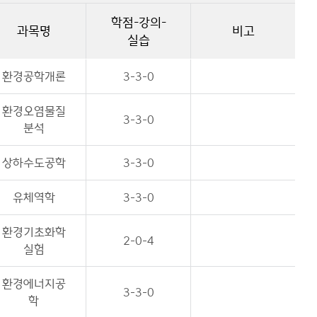
학점-강의-
과목명
비고
실습
환경공학개론
3-3-0
환경오염물질
3-3-0
분석
상하수도공학
3-3-0
유체역학
3-3-0
환경기초화학
2-0-4
실험
환경에너지공
3-3-0
학