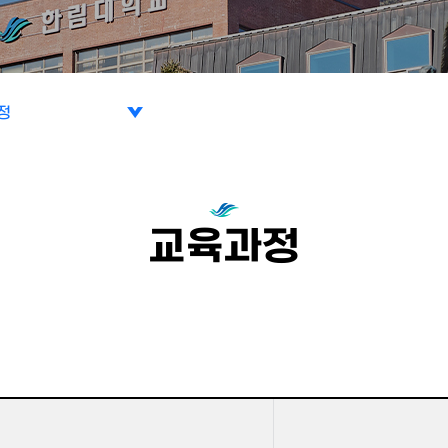
정
정
과목
교육과정
랙