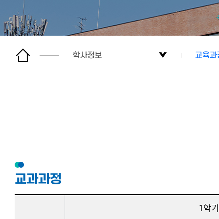
학사정보
교육과
학과정보
교육과
학사정보
주요교
교수소개
전공트
커뮤니티
교과과정
대학원
1학기
이용안내