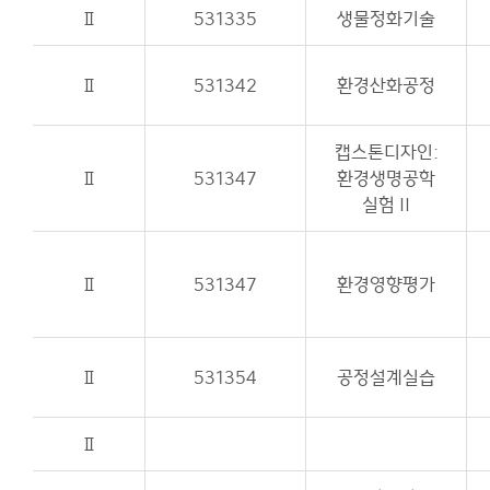
Ⅱ
531335
생물정화기술
Ⅱ
531342
환경산화공정
캡스톤디자인:
Ⅱ
531347
환경생명공학
실험 II
Ⅱ
531347
환경영향평가
Ⅱ
531354
공정설계실습
Ⅱ