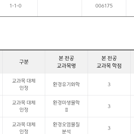
1-1-0
006175
본 전공
본 전공
구분
교과목명
교과목 학점
교과목 대체
환경유기화학
3
인정
교과목 대체
환경미생물학
3
인정
Ⅱ
교과목 대체
환경오염물질
3
인정
분석