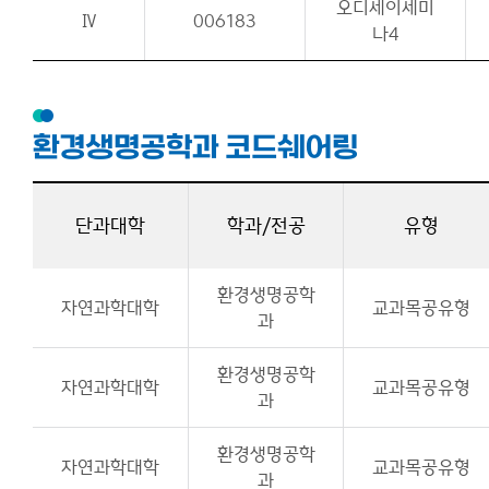
오디세이세미
Ⅳ
006183
나4
환경생명공학과 코드쉐어링
단과대학
학과/전공
유형
환경생명공학
자연과학대학
교과목공유형
과
환경생명공학
자연과학대학
교과목공유형
과
환경생명공학
자연과학대학
교과목공유형
과