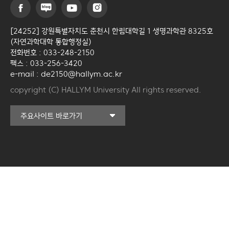
[24252] 강원특별자치도 춘천시 한림대학길 1 생명과학관 8325호
(자연과학대학 통합행정실)
전화번호 : 033-248-2150
팩스 : 033-256-3420
e-mail : de2150@hallym.ac.kr
copyright (C) HALLYM University All rights reserved.
커뮤니티교육원
주요사이트 바로가기
일송아트홀
한림대학교의료원
국제학생증신청
캠퍼스라이프카운슬링센터