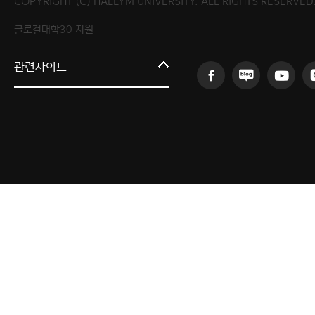
COPYRIGHT (C) HALLYM UNIVERSITY. ALL RIGHTS RESERVED
글로컬대학30 지원
한림대학교
관련사이트
AI융합연구원
의료·바이오융합연구원
인문사회융합연구원
산학협력단