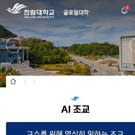
2
글로컬대학
글로컬대학30
한림의 혁신방향
AI 조교
K-University
상생의 한림
교수를 위해 열심히 일하는 조교
주요 성과