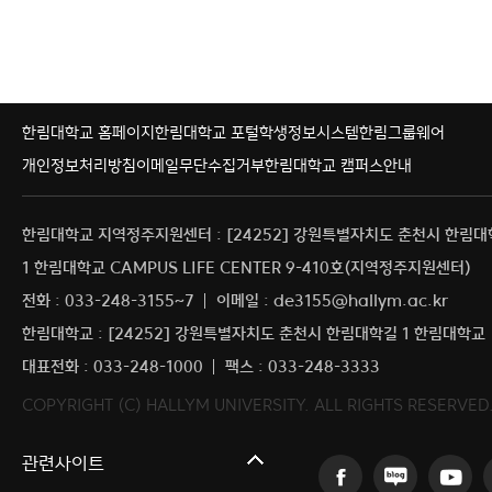
한림대학교 홈페이지
한림대학교 포털
학생정보시스템
한림그룹웨어
개인정보처리방침
이메일무단수집거부
한림대학교 캠퍼스안내
한림대학교 지역정주지원센터 : [24252] 강원특별자치도 춘천시 한림
1 한림대학교 CAMPUS LIFE CENTER 9-410호(지역정주지원센터)
전화 : 033-248-3155~7
이메일 : de3155@hallym.ac.kr
한림대학교 : [24252] 강원특별자치도 춘천시 한림대학길 1 한림대학교
대표전화 : 033-248-1000
팩스 : 033-248-3333
COPYRIGHT (C) HALLYM UNIVERSITY. ALL RIGHTS RESERVED
원주시 취업정보
관련사이트
강릉시 취업정보