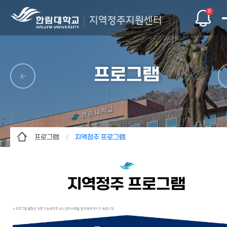
0
지역정주지원센터
프로그램
프로그램
지역정주 프로그램
지역정주지원센터
지역정주 프로그램
프로그램
G-Stay 장학금/마일리지
지역정주 프로그램
공지사항
G-Stay 활동
멘토단 및 협력기관
G-Stay 영상
청년지원
학생활동 결과물