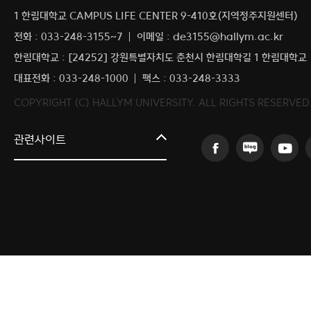
1 한림대학교 CAMPUS LIFE CENTER 9-410호(지역정주지원센터)
전화 : 033-248-3155~7
이메일 : de3155@hallym.ac.kr
한림대학교 : [24252] 강원특별자치도 춘천시 한림대학길 1 한림대학교
대표전화 : 033-248-1000
팩스 : 033-248-3333
COPYRIGHT (C) HALLYM UNIVERSITY. ALL RIGHTS RESERVED
원주시 취업정보
관련사이트
강릉시 취업정보
동해시 취업정보
속초시 취업정보
삼척시 취업정보
홍천군 청년창업지원
횡성군 취업정보
영월군 취업정보
평창군 취업정보