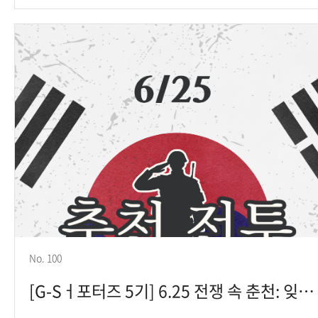
No. 100
[G-Sㅓ포터즈 5기] 6.25 전쟁 속 춘천: 잊혀진 전장의 이야기(고하은 학생)