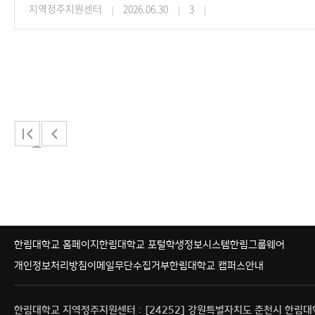
지역정주지원센터
2026.06.30
3
1
2
3
4
5
6
7
8
9
1
한림대학교 홈페이지
한림대학교 포털
학생정보시스템
한림그룹웨어
개인정보처리방침
이메일무단수집거부
한림대학교 캠퍼스안내
한림대학교 지역정주지원센터 : [24252] 강원특별자치도 춘천시 한림