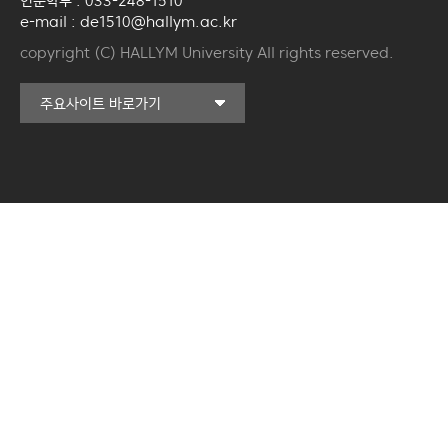
인문학부 : 033-248-1510
e-mail : de1510@hallym.ac.kr
copyright (C) HALLYM University All rights reserved.
커뮤니티교육원
주요사이트 바로가기
일송아트홀
한림대학교의료원
국제학생증신청
한림대학교 LINC 3.0
사업단
캠퍼스라이프카운슬링센터