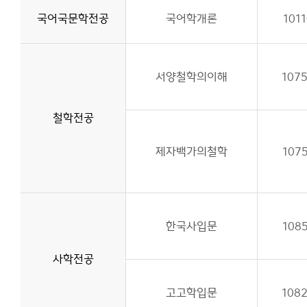
국어국문학전공
국어학개론
101
서양철학의이해
107
철학전공
제자백가의철학
107
한국사입문
108
사학전공
고고학입문
108