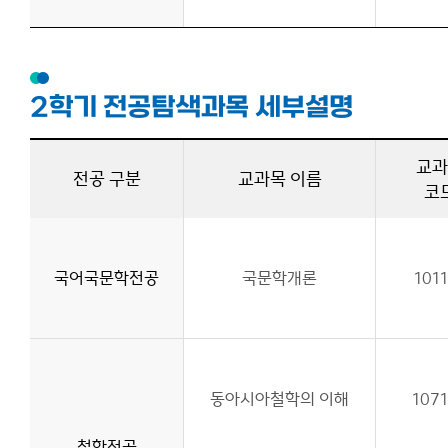
2학기 전공탐색과목 세부설명
교과
전공 구분
교과목 이름
코
국어국문학전공
국문학개론
101
동아시아철학의 이해
107
철학전공