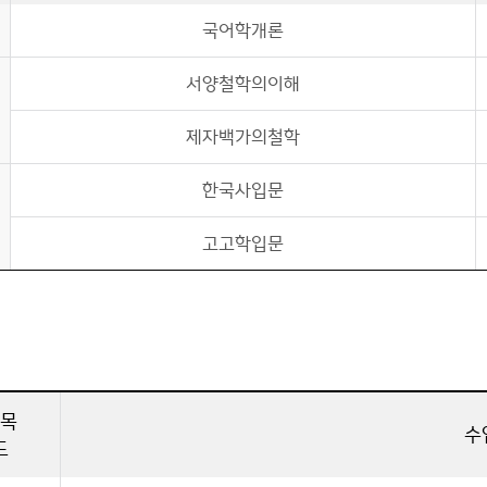
국어학개론
서양철학의이해
제자백가의철학
한국사입문
고고학입문
목
수
드