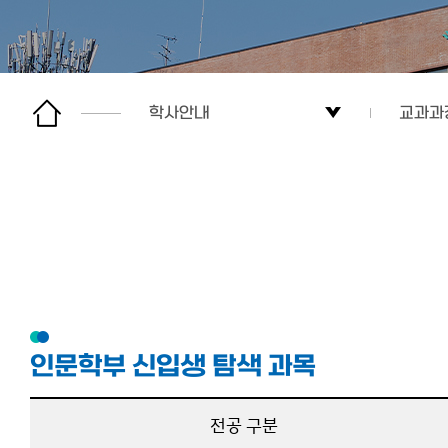
학사안내
교과과
학부소개
학사일
학사안내
교과과
학생활동
열린마당
인문학부 신입생 탐색 과목
이용안내
전공 구분