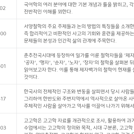
국어학의 여러 분야에 대한 기본 개념과 틀을 밝히고, 
102
전반적인 이해를 꾀한다.
서양철학의 주요 주제들과 논의 방법의 특징들을 소개한다
500
즉 합리적이고 비판적인 사고의 기회와 훈련을 제공하는
문제들의 본성과 인간적 삶의 관계에 주목한다.
춘추전국시대에 등장하여 일가를 이룬 철학자들을 '제자
'공자', '맹자', '순자', '노자', '장자'의 철학을 살
501
읽어보고자 한다. 이를 통해 제자백가의 철학이 현재를
것이다.
한국사의 전체적인 구조와 변동을 살피면서 당시 사람들
517
그리하여 한반도와 주변지역에서 역사적으로 살아온 사
주체적인 사람을 살아가고 역사를 이끌어 나가기 위해서 
고고학은 고고학 자료를 개관적으로 조사, 활용하여 과거
203
수업에서는 고고학의 정의와 목적, 시대 구분론, 고고학