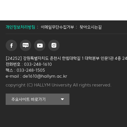
개인정보처리방침
이메일무단수집거부
찾아오시는길
[24252] 강원특별자치도 춘천시 한림대학길 1 대학본부 인문1관 4층 2
전화번호 : 033-248-1610
팩스 : 033-248-1505
e-mail : de1610@hallym.ac.kr
copyright (C) HALLYM University All rights reserved.
커뮤니티교육원
주요사이트 바로가기
일송아트홀
한림대학교의료원