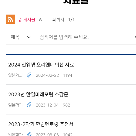
자료실
교수소개
자료실
학생활동
취업정보
총 게시물
: 6
페이지 : 1/1
커뮤니티
학과갤러리
검
이용안내
색
어
2024 신입생 오리엔테이션 자료
입
력
일본학과
2024-02-22
1194
창
2023년 한일미래포럼 소감문
일본학과
2023-12-04
982
2023-2학기 한림멘토링 추천서
일본학과
2023-03-03
1042