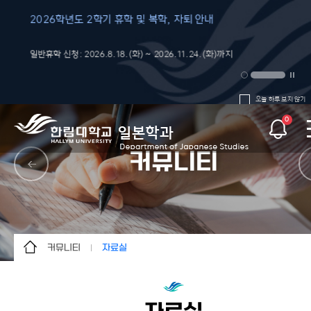
2026학년도 2학기 휴학 및 복학, 자퇴 안내
2026학년도 
일반휴학 신청: 2026.8.18.(화) ~ 2026.11.24.(화)까지
2026.7.24.~8
오늘 하루 보지 않기
0
커뮤니티
커뮤니티
자료실
학과소개
공지사항
학사안내
학과활동