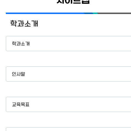
사이트맵
교수소개
학생활동
학과소개
커뮤니티
이용안내
학과소개
인사말
교육목표