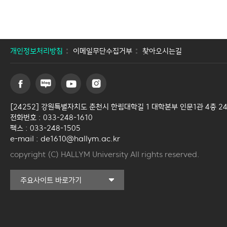
개인정보처리방침
이메일무단수집거부
찾아오시는길
[24252] 강원특별자치도 춘천시 한림대학길 1 대학본부 인문1관 4층 2
전화번호 : 033-248-1610
팩스 : 033-248-1505
e-mail : de1610@hallym.ac.kr
copyright (C) HALLYM University All rights reserved.
커뮤니티교육원
주요사이트 바로가기
일송아트홀
한림대학교의료원