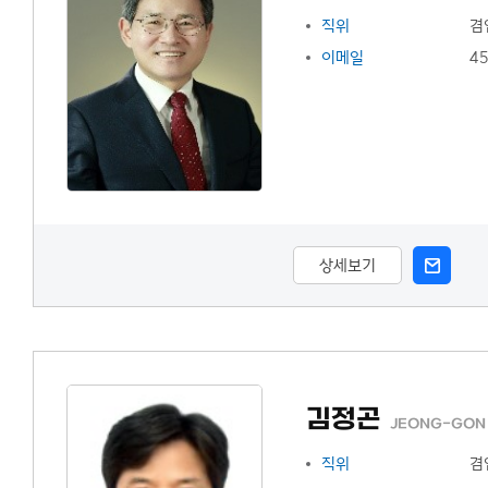
직위
겸
이메일
4
상세보기
김정곤
JEONG-GON 
직위
겸