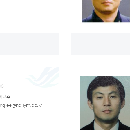
NG
예교수
nglee@hallym.ac.kr