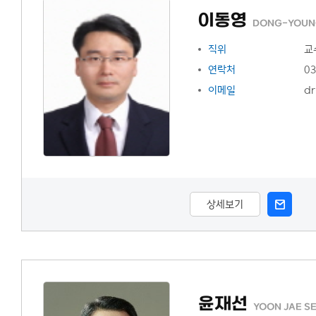
이동영
DONG-YOUN
직위
교
연락처
03
이메일
dr
상세보기
윤재선
YOON JAE S