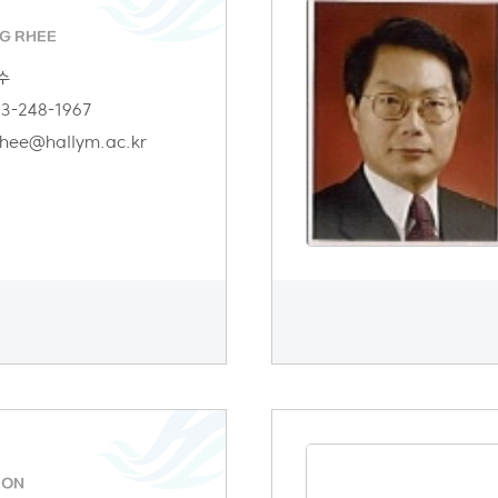
G RHEE
수
3-248-1967
hee@hallym.ac.kr
EON