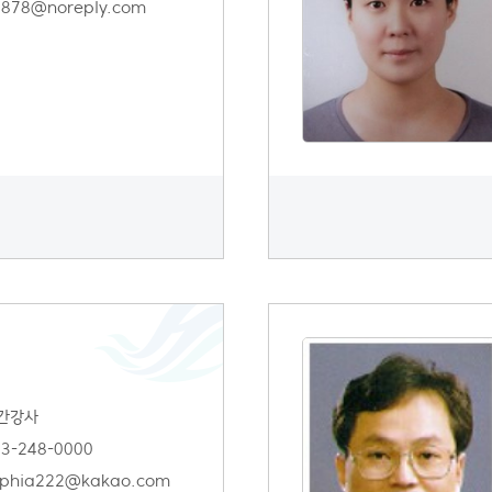
6878@noreply.com
간강사
3-248-0000
ophia222@kakao.com