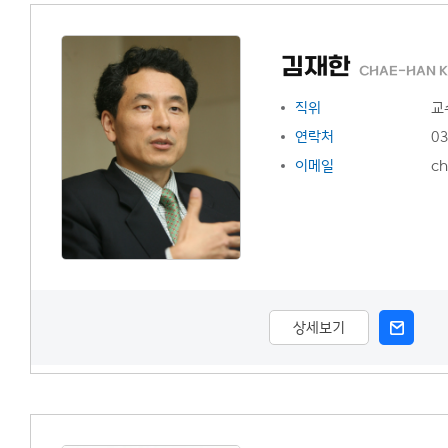
이용안내
김재한
CHAE-HAN K
직위
교
연락처
03
이메일
ch
상세보기