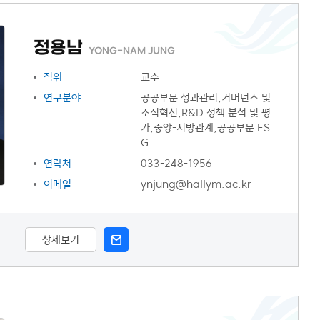
정용남
YONG-NAM JUNG
직위
교수
연구분야
공공부문 성과관리,거버넌스 및
조직혁신,R&D 정책 분석 및 평
가,중앙-지방관계,공공부문 ES
G
연락처
033-248-1956
이메일
ynjung@hallym.ac.kr
상세보기