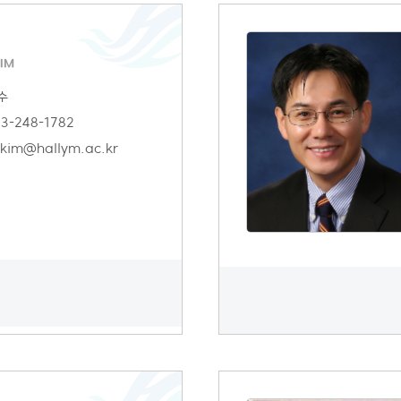
IM
수
3-248-1782
kim@hallym.ac.kr