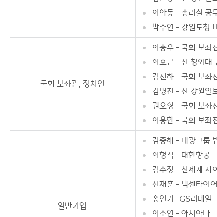
이학동 - 총리실 공
박주연 - 강원도청 
이충우 - 국회 보좌
이호근 - 전 청와대
김진하 - 국회 보좌
국회 보좌관, 정치인
김명진 - 전 강원일
권오형 - 국회 보좌
이용한 - 국회 보좌
김종해 - 태광그룹
이형석 - 대한항공
김수정 - 신세계 사
전재훈 - 넥센타이
홍인기 -GS리테일
일반기업
이소연 - 아시아나