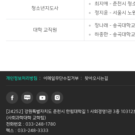
최지애 - 춘천시 
청소년지도사
정지윤 - 서울시 
장나래 - 송곡대학
대학 교직원
하종한 - 송곡대학
개인정보처리방침
이메일무단수집거부
찾아오시는길
[24252] 강원특별자치도 춘천시 한림대학길 1 사회경영1관 3층 10312
(사회과학대학 교학팀)
전화번호 : 033-248-1780
팩스 : 033-248-3333