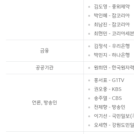
김도영 - 중외제약
박인혜 - 잡코리아
최남진 - 잡코리아
최현민 - 코리아세
김정석 - 우리은행
금융
박민지 - 하나은행
공공기관
원희연 - 한국원자
홍서표 - G1TV
권오중 - KBS
송주열 - CBS
언론, 방송인
전제향 - 방송인
이기선 - 국민일보(
오세현 - 강원도민