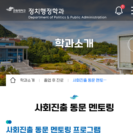
0
학과소개
학과소개
졸업 후 진로
사회진출 동문 멘토링
학과소개
학과소개
전망과 진로
교육과정
경력개발 로드맵
사회진출 동문 멘토링
사회진출 동문 멘토링
교수소개
학과장 인사말
학생활동
연혁
사회진출 동문 멘토링 프로그램
커뮤니티
발전계획