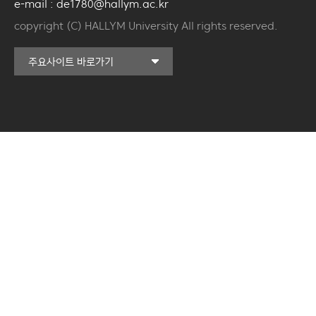
e-mail : de1780@hallym.ac.kr
copyright (C) HALLYM University All rights reserved.
커뮤니티교육원
주요사이트 바로가기
일송아트홀
한림대학교의료원
국제학생증신청
캠퍼스라이프카운슬링센터