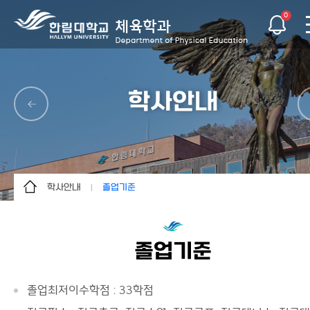
0
학사안내
학사안내
졸업기준
학과소개
학사일정
학사안내
교과과정
졸업기준
교수소개
졸업기준
학생활동
졸업 후 진로
졸업최저이수학점 : 33학점
커뮤니티