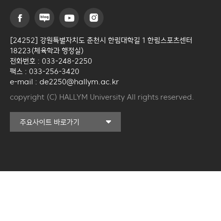
[24252] 강원특별자치도 춘천시 한림대학길 1 한림스포츠센터
18223(체육학과 행정실)
전화번호 : 033-248-2250
팩스 : 033-256-3420
e-mail : de2250@hallym.ac.kr
copyright (C) HALLYM University All rights reserved.
커뮤니티교육원
주요사이트 바로가기
일송아트홀
한림대학교의료원
국제학생증신청
캠퍼스라이프카운슬링센터