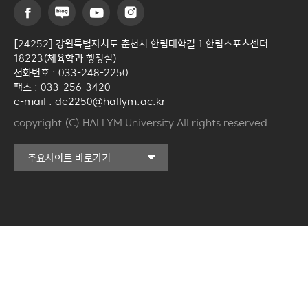
[24252] 강원특별자치도 춘천시 한림대학길 1 한림스포츠센터
18223(체육학과 행정실)
전화번호 : 033-248-2250
팩스 : 033-256-3420
e-mail : de2250@hallym.ac.kr
copyright (C) HALLYM University All rights reserved.
커뮤니티교육원
주요사이트 바로가기
일송아트홀
한림대학교의료원
국제학생증신청
캠퍼스라이프카운슬링센터