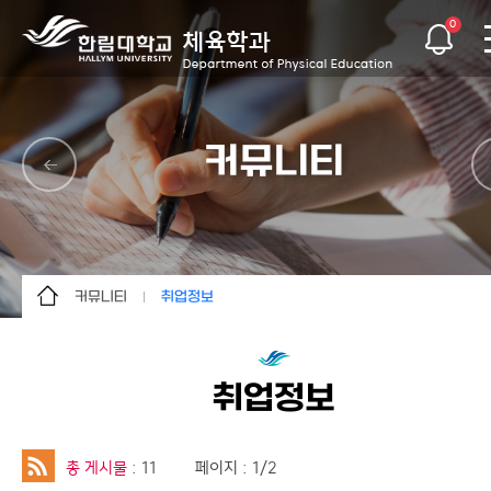
0
커뮤니티
커뮤니티
취업정보
학과소개
공지사항
학사안내
학과활동
취업정보
교수소개
자료실
학생활동
취업정보
총 게시물
: 11
페이지 : 1/2
커뮤니티