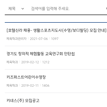
검
관련부서
색
이용안내
어
[호텔신라 채용- 생활스포츠지도사(수영/보디빌딩) 모집 안내]
입
력
체육학과관리자
2021-07-06
1097
창
경기도 창의적 체험활동 교육연구회 인턴쉽
체육학과
2019-02-12
1212
키즈퍼스트어린이수영장
체육학과
2019-02-11
1406
키네스(주) 모집공고