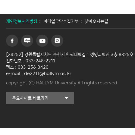
개인정보처리방침
이메일무단수집거부
찾아오시는길
[24252] 강원특별자치도 춘천시 한림대학길 1 생명과학관 3층 8325호
전화번호 : 033-248-2211
팩스 : 033-256-3420
e-mail : de2211@hallym.ac.kr
copyright (C) HALLYM University All rights reserved.
커뮤니티교육원
주요사이트 바로가기
일송아트홀
한림대학교의료원
국제학생증신청