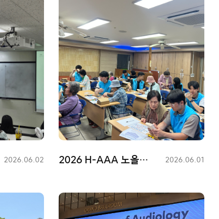
2026 H-AAA 노을이 빛나다 봉사활동
등
2026.06.02
등
2026.06.01
록
록
일
일