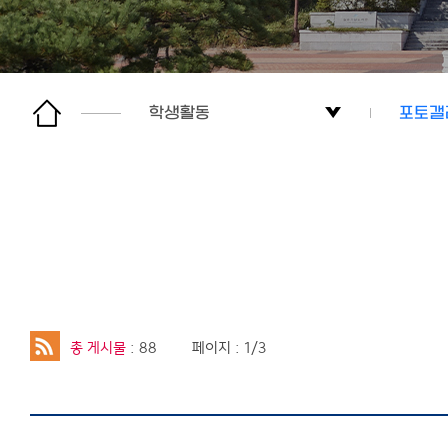
학생활동
포토갤
전공소개
학생회
학사안내
동아리
대학원
실습
학생활동
해외연
총 게시물
: 88
페이지 : 1/3
커뮤니티
포토갤
입학안내
카드뉴