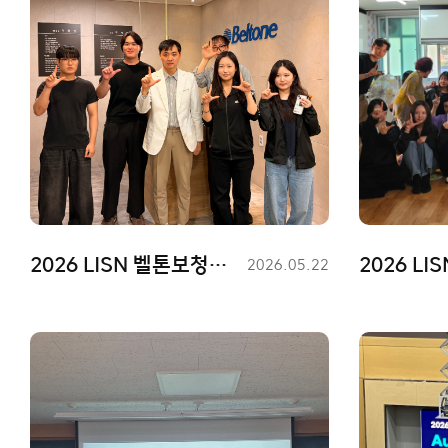
2026 LISN 벨톤보청기춘천센터(더들림청각센터) 견학
등
2026.05.22
록
일