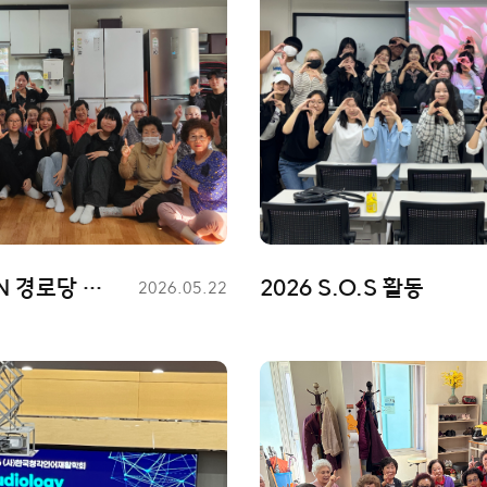
2026 LISN 경로당 봉사활동
2026 S.O.S 활동
등
2026.05.22
록
일