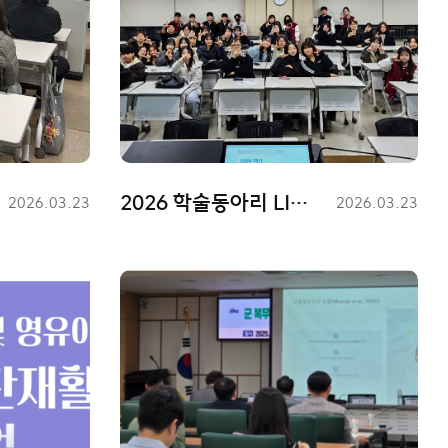
2026 학술동아리 LISN 개강총회
등
2026.03.23
등
2026.03.23
록
록
일
일