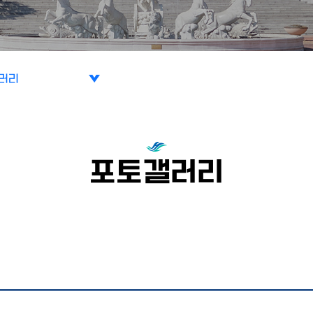
러리
포토갤러리
수
러리
스