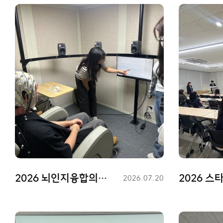
진로,취업
이용안내
2026 뇌인지융합의학연구소 견학
등
2026.07.20
록
일