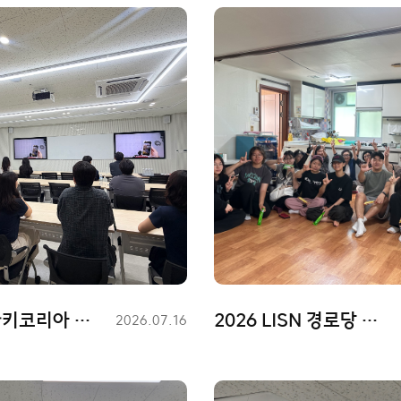
2026 스타키코리아 공모전 H-AAA 수상
2026 LISN 경로당 봉사활동
등
2026.07.16
록
일