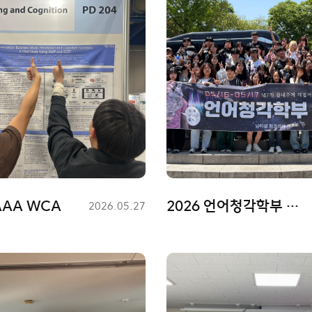
AAA WCA
2026 언어청각학부 MT
등
2026.05.27
록
일