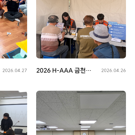
2026 H-AAA 금천구 봉사활동
등
2026.04.27
등
2026.04.26
록
록
일
일