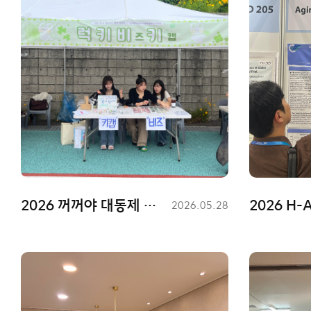
2026 꺼꺼야 대동제 낮부스 활동
2026 H-
등
2026.05.28
록
일