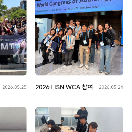
2026 LISN WCA 참여
등
2026.05.25
등
2026.05.24
록
록
일
일