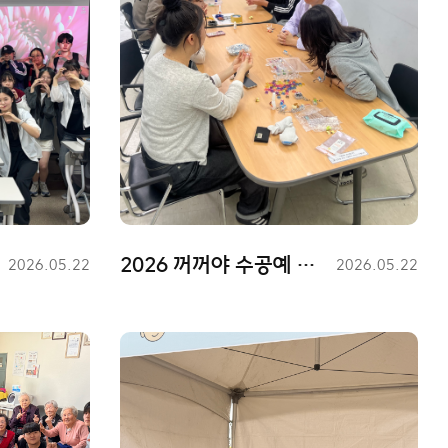
2026 꺼꺼야 수공예 활동
등
2026.05.22
등
2026.05.22
록
록
일
일