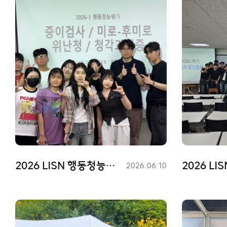
2026 LISN 행동청능평가 멘토링
2026 LI
등
2026.06.10
록
일