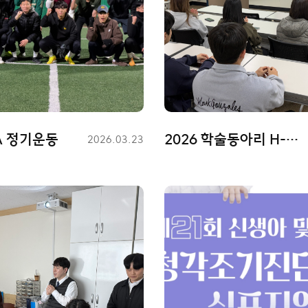
PA 정기운동
2026 학술동아리 H-AAA 개강총회
등
2026.03.23
록
일