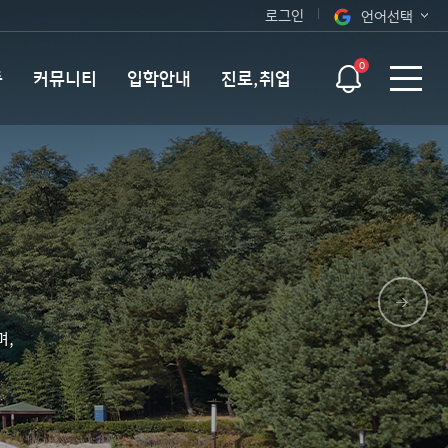
로그인
언어선택
오늘 하루 보지 않기
KOR
0
동
커뮤니티
입학안내
진로,취업
ENG
며,