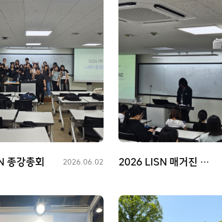
SN 종강총회
2026 LISN 매거진 대면 회의
등
2026.06.02
록
일