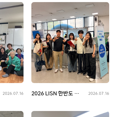
2026 LISN 한반도 난청포럼
등
2026.07.16
등
2026.07.16
록
록
일
일