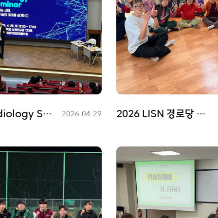
2026 Audiology Seminar - 한국청각언어재활학회
2026 LISN 경로당 봉사활동
등
2026.04.29
록
일