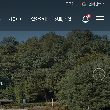
로그인
언어선택
오늘 하루 보지 않기
KOR
0
동
커뮤니티
입학안내
진로,취업
ENG
며,