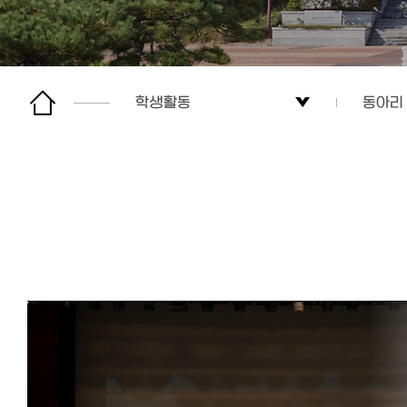
학생활동
동아리
전공소개
학생회
학사안내
동아리
대학원
실습
학생활동
해외연
커뮤니티
포토갤
입학안내
카드뉴