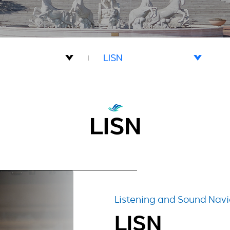
LISN
H-AAA
LISN
LISN
S.O.S
수
소리마루
러리
S.P.A
Listening and Sound Navi
LISN
스
꺼꺼야