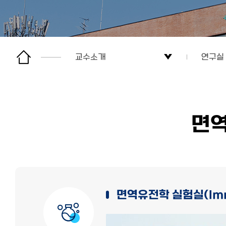
교수소개
연구실
학과정보
교수진
교수소개
연구실
면역
진로전망
대학원
학생활동
면역유전학 실험실(Imm
커뮤니티