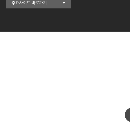
커뮤니티교육원
주요사이트 바로가기
일송아트홀
한림대학교의료원
국제학생증신청
캠퍼스라이프카운슬링센터