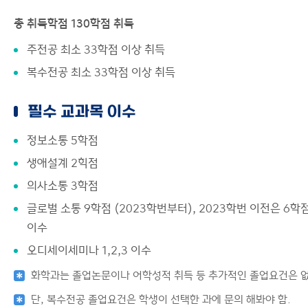
커뮤니티
총 취득학점 130학점 취득
이용안내
주전공 최소 33학점 이상 취득
복수전공 최소 33학점 이상 취득
필수 교과목 이수
정보소통 5학점
생애설계 2힉점
의사소통 3학점
글로벌 소통 9학점 (2023학번부터), 2023학번 이전은 6학
이수
오디세이세미나 1,2,3 이수
화학과는 졸업논문이나 어학성적 취득 등 추가적인 졸업요건은 없
단, 복수전공 졸업요건은 학생이 선택한 과에 문의 해봐야 함.