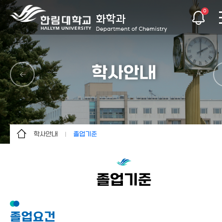
0
학사안내
학사안내
졸업기준
학과소개
학사일정
교수소개
교과과정
졸업기준
학사안내
졸업기준
대학원 안내
졸업 후 진로
졸업요건
학생활동