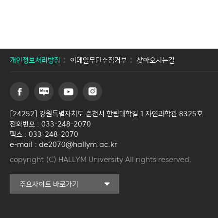
개인정보처리방침
이메일무단수집거부
찾아오시는길
[24252] 강원특별자치도 춘천시 한림대학길 1 자연과학관 8325호
전화번호 : 033-248-2070
팩스 : 033-248-2070
e-mail : de2070@hallym.ac.kr
copyright (C) HALLYM University All rights reserved.
커뮤니티교육원
주요사이트 바로가기
일송아트홀
한림대학교의료원